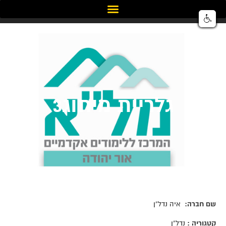
גלריית מיתוג3
שם חברה
:
איה נדל”ן
קטגוריה
:
נדל”ן